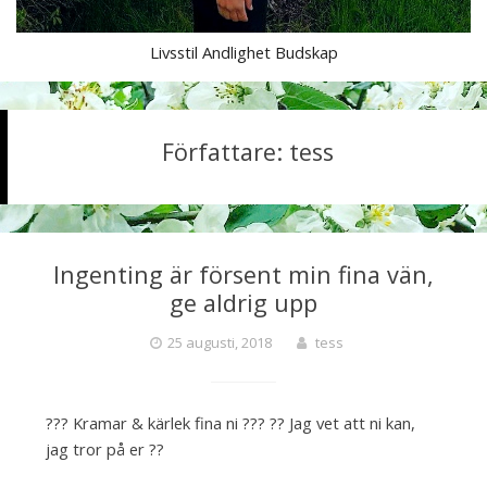
Livsstil Andlighet Budskap
T
e
Författare:
tess
s
s
Ingenting är försent min fina vän,
ge aldrig upp
25 augusti, 2018
tess
??? Kramar & kärlek fina ni ??? ?? Jag vet att ni kan,
jag tror på er ??