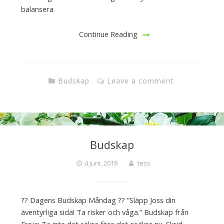
balansera
Continue Reading
Budskap
Leave a comment
Budskap
4 juni, 2018
tess
?? Dagens Budskap Måndag ?? ”Släpp Joss din
äventyrliga sida! Ta risker och våga.” Budskap från
Freja: Ta inte det säkra före det osäkra nu. Skrid