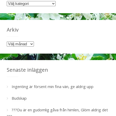
K
a
t
e
g
Arkiv
o
r
A
i
r
e
k
r
i
v
Senaste inläggen
Ingenting är försent min fina vän, ge aldrig upp
Budskap
???Du är en gudomlig gåva från himlen, Glöm aldrig det