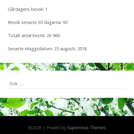
Gårdagens besök:
1
Besök senaste 30 dagarna:
93
Totalt antal besök:
26 966
Senaste inläggsdatum:
25 augusti, 2018
S
ö
k
e
f
t
e
©
2026
|
Powen by
Supernova Themes
r