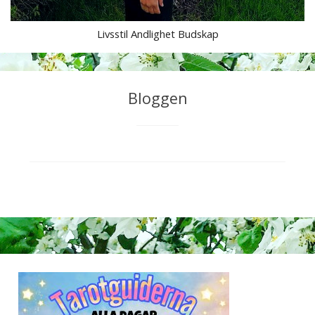
Livsstil Andlighet Budskap
T
e
Bloggen
s
s