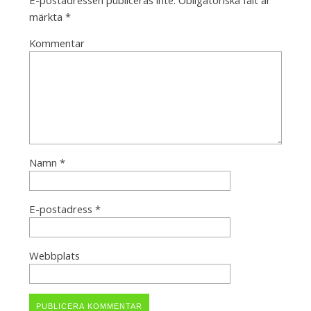
E-postadressen publiceras inte.
Obligatoriska fält är
märkta
*
Kommentar
Namn
*
E-postadress
*
Webbplats