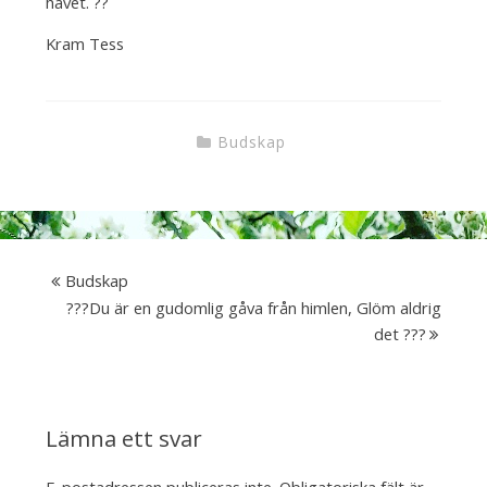
havet. ??
Kram Tess
Budskap
Budskap
???Du är en gudomlig gåva från himlen, Glöm aldrig
det ???
Lämna ett svar