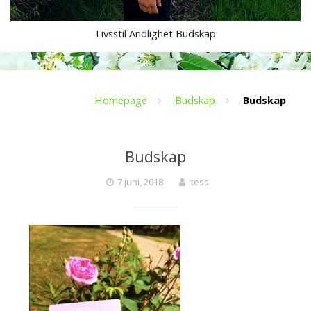
Livsstil Andlighet Budskap
T
e
Homepage
Budskap
Budskap
s
Budskap
s
7 juni, 2018
tess