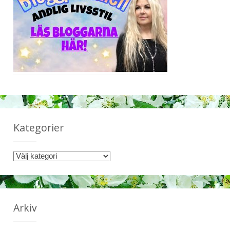
Kategorier
K
a
t
e
g
Arkiv
o
r