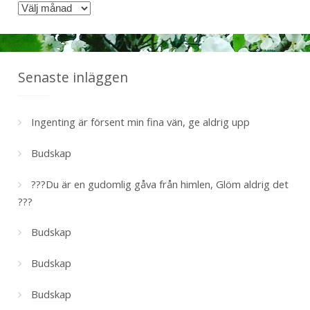
A
i
r
e
k
r
i
v
Senaste inläggen
Ingenting är försent min fina vän, ge aldrig upp
Budskap
???Du är en gudomlig gåva från himlen, Glöm aldrig det
???
Budskap
Budskap
Budskap